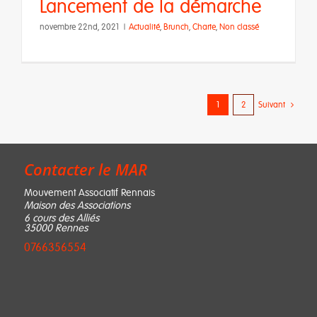
Lancement de la démarche
novembre 22nd, 2021
|
Actualité
,
Brunch
,
Charte
,
Non classé
1
2
Suivant
Contacter le MAR
Mouvement Associatif Rennais
Maison des Associations
6 cours des Alliés
35000 Rennes
0766356554‬